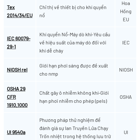
Hoa
Tex
Chỉ thị về thiết bị cho khí quyển
Hồng
2014/34/EU
nổ
EU
Khí quyển Nổ-Máy dò khí-Yêu cầu
IEC 60079-
về hiệu suất của máy dò đối với
IEC
29-1
khí dễ cháy
Giới hạn phơi sáng được đề xuất
NIOSH rel
NIOSH
cho nmp
OSHA 29
Chất gây ô nhiễm không khí-Giới
CFR
OSHA
hạn phơi nhiễm cho phép (pels)
1910.1000
Phương pháp thử nghiệm để
đánh giá sự lan Truyền Lửa Chạy
Ul 9540a
Ul
Trốn nhiệt trong hệ thống lưu trữ