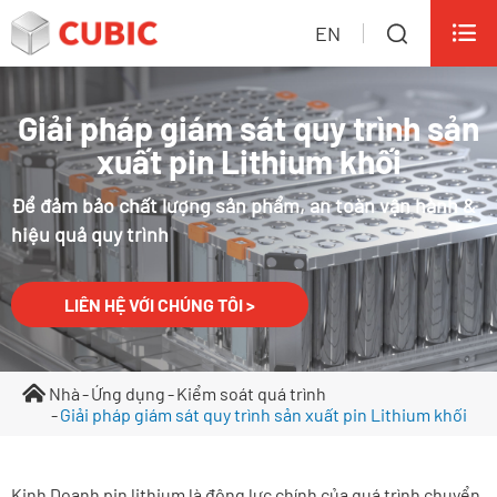

EN

Giải pháp giám sát quy trình sản
xuất pin Lithium khối
Để đảm bảo chất lượng sản phẩm, an toàn vận hành &
hiệu quả quy trình
LIÊN HỆ VỚI CHÚNG TÔI >
Nhà
Ứng dụng
Kiểm soát quá trình
Giải pháp giám sát quy trình sản xuất pin Lithium khối
Kinh Doanh pin lithium là động lực chính của quá trình chuyển