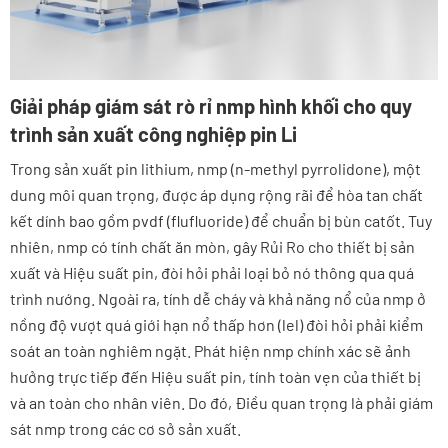
Giải pháp giám sát rò rỉ nmp hình khối cho quy
trình sản xuất công nghiệp pin Li
Trong sản xuất pin lithium, nmp (n-methyl pyrrolidone), một
dung môi quan trọng, được áp dụng rộng rãi để hòa tan chất
kết dính bao gồm pvdf (flufluoride) để chuẩn bị bùn catốt. Tuy
nhiên, nmp có tính chất ăn mòn, gây Rủi Ro cho thiết bị sản
xuất và Hiệu suất pin, đòi hỏi phải loại bỏ nó thông qua quá
trình nướng. Ngoài ra, tính dễ cháy và khả năng nổ của nmp ở
nồng độ vượt quá giới hạn nổ thấp hơn (lel) đòi hỏi phải kiểm
soát an toàn nghiêm ngặt. Phát hiện nmp chính xác sẽ ảnh
hưởng trực tiếp đến Hiệu suất pin, tính toàn vẹn của thiết bị
và an toàn cho nhân viên. Do đó, Điều quan trọng là phải giám
sát nmp trong các cơ sở sản xuất.