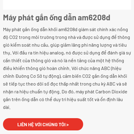
Máy phát gắn ống dẫn am6208d
Máy phát gắn ống dẫn khối am6208d giám sát chính xác nồng
độ CO2 trong môi trường trong nhà và được sử dụng để thông
gió kiểm soát nhu cầu, giúp giảm lãng phí năng lượng và tiêu
thụ. Với đầu ra tín hiệu analog, nó được sử dụng để đánh giá sự
cần thiết của thông gió và nó là nền tảng của một hệ thống
điều khiển thông gió hoàn chỉnh. Với chức năng ABC (hiệu
chỉnh Đường Cơ Sở tự động), cảm biến CO2 gắn ống dẫn khối
sẽ tiếp tục theo dõi số đọc thấp nhất trong chu kỳ ABC và sẽ
nhận ra hiệu chuẩn tự động. Do đó, máy phát Carbon Dioxide
gắn trên ống dẫn có thể duy trì hiệu suất tốt và ổn định lâu
dài.
LIÊN HỆ VỚI CHÚNG TÔI >