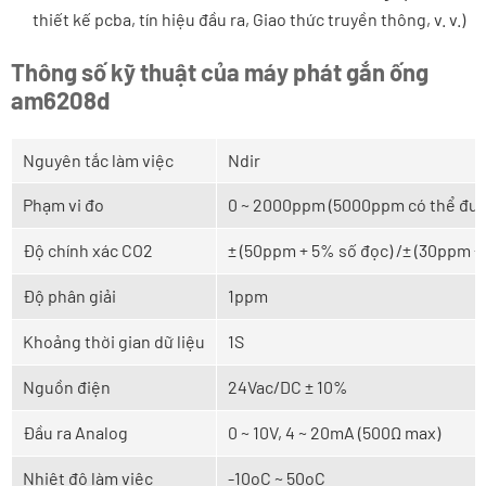
thiết kế pcba, tín hiệu đầu ra, Giao thức truyền thông, v. v.)
Thông số kỹ thuật của máy phát gắn ống
am6208d
Nguyên tắc làm việc
Ndir
Phạm vi đo
0 ~ 2000ppm (5000ppm có thể đượ
Độ chính xác CO2
± (50ppm + 5% số đọc) /± (30ppm + 
Độ phân giải
1ppm
Khoảng thời gian dữ liệu
1S
Nguồn điện
24Vac/DC ± 10%
Đầu ra Analog
0 ~ 10V, 4 ~ 20mA (500Ω max)
Nhiệt độ làm việc
-10oC ~ 50oC