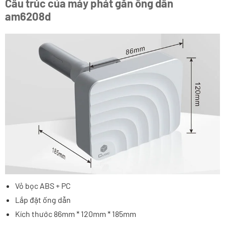
Cấu trúc của máy phát gắn ống dẫn
am6208d
Vỏ bọc ABS + PC
Lắp đặt ống dẫn
Kích thước 86mm * 120mm * 185mm