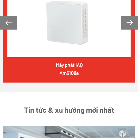


Máy phát IAQ
Am6108a
Tin tức & xu hướng mới nhất