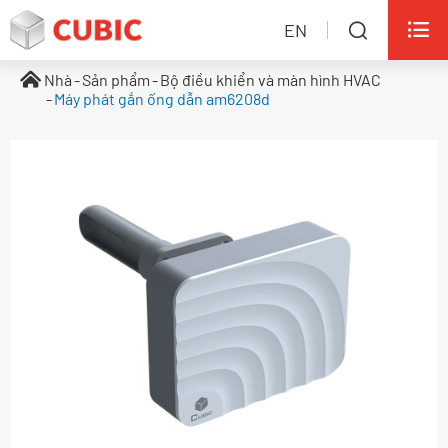

EN

Nhà
Sản phẩm
Bộ điều khiển và màn hình HVAC
Máy phát gắn ống dẫn am6208d