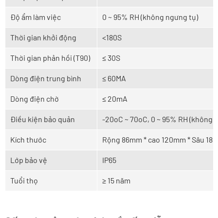
Độ ẩm làm việc
0 ~ 95% RH (không ngưng tụ)
Thời gian khởi động
<180S
Thời gian phản hồi (T90)
≤ 30S
Dòng điện trung bình
≤ 60MA
Dòng điện chờ
≤ 20mA
Điều kiện bảo quản
-20oC ~ 70oC, 0 ~ 95% RH (không 
Kích thước
Rộng 86mm * cao 120mm * Sâu 18
Lớp bảo vệ
IP65
Tuổi thọ
≥ 15 năm