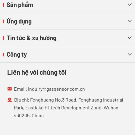
Sản phẩm

Ứng dụng

Tin tức & xu hướng

Công ty

Liên hệ với chúng tôi
Email:
inquiry@gassensor.com.cn

Địa chỉ: Fenghuang No.3 Road, Fenghuang Industrial

Park, Eastlake Hi-tech Development Zone, Wuhan,
430205, China