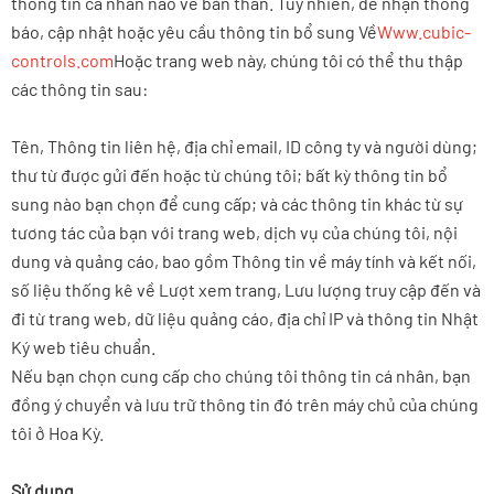
thông tin cá nhân nào về bản thân. Tuy nhiên, để nhận thông
báo, cập nhật hoặc yêu cầu thông tin bổ sung Về
Www.cubic-
controls.com
Hoặc trang web này, chúng tôi có thể thu thập
các thông tin sau:
Tên, Thông tin liên hệ, địa chỉ email, ID công ty và người dùng;
thư từ được gửi đến hoặc từ chúng tôi; bất kỳ thông tin bổ
sung nào bạn chọn để cung cấp; và các thông tin khác từ sự
tương tác của bạn với trang web, dịch vụ của chúng tôi, nội
dung và quảng cáo, bao gồm Thông tin về máy tính và kết nối,
số liệu thống kê về Lượt xem trang, Lưu lượng truy cập đến và
đi từ trang web, dữ liệu quảng cáo, địa chỉ IP và thông tin Nhật
Ký web tiêu chuẩn.
Nếu bạn chọn cung cấp cho chúng tôi thông tin cá nhân, bạn
đồng ý chuyển và lưu trữ thông tin đó trên máy chủ của chúng
tôi ở Hoa Kỳ.
Sử dụng