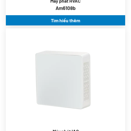
Máy phát HVAC
Am6108b
Tìm hiểu thêm
CO2, PM2.5, PM10, VOC, RH & t
RS485 modbus-rtu
Đặt lại chứng chỉ
Không cần bảo trì (tự động hiệu chuẩn)
Nguồn 12VDC hoặc 24Vac/DC