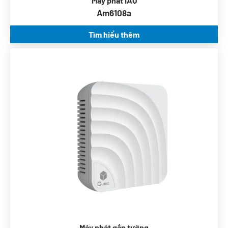
Máy phát IAQ
Am6108a
Tìm hiểu thêm
Công nghệ ndir
0 ~ 10V, 4 ~ 20mA
Tuân thủ ashrae 62.1
Nguồn AC/DC 24V
Máy phát gắn tường