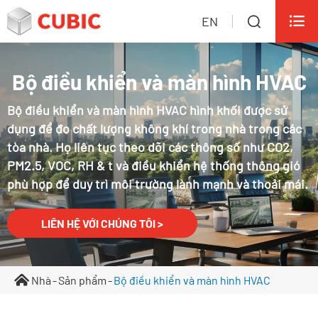

EN

Bộ điều khiển và màn hình HVAC
Bộ điều khiển và màn hình HVAC hình khối được sử
dụng để đo chất lượng không khí trong nhà trong các
tòa nhà. Họ liên tục theo dõi các thông số như CO2,
PM2.5, VOC, RH & t và điều khiển hệ thống thông gió
phù hợp để duy trì môi trường lành mạnh và thoải mái.
LIÊN HỆ VỚI CHÚNG TÔI >
Nhà
Sản phẩm
Bộ điều khiển và màn hình HVAC