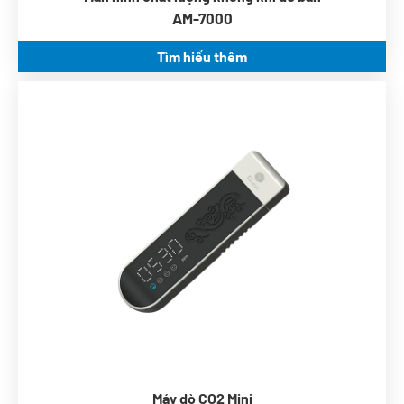
AM-7000
Tìm hiểu thêm
Cắm và chạy USB
4-Màn hình hiển thị kỹ thuật số
Báo động âm thanh
Kích thước nhỏ, dễ lấy
Máy dò CO2 Mini