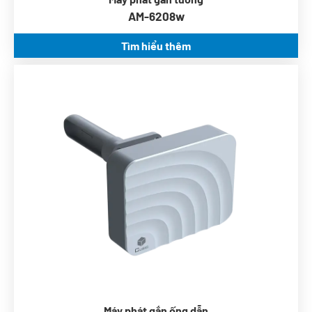
AM-6208w
Tìm hiểu thêm
Công nghệ ndir
0 ~ 10V, 4 ~ 20mA
Tuân thủ ashrae 62.1
Nguồn AC/DC 24V
Máy phát gắn ống dẫn