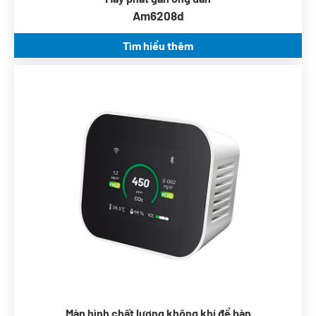
Am6208d
Tìm hiểu thêm
Đầu ra thời gian thực PM, CO2, RH & t
Đo lường chính xác và đáng tin cậy
Tích hợp Wi-Fi và Bluetooth
Không cần bảo trì (tự động hiệu chuẩn)
Màn hình máy tính để bàn, nguồn điện USB
OEM/ODM có sẵn
Màn hình chất lượng không khí để bàn