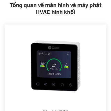
Tổng quan về màn hình và máy phát
HVAC hình khối
CO2, PM, VOC, RH & t
Bacnet, Modbus, enocean, Wifi
Thao tác trên màn hình cảm ứng
Đặt lại chứng chỉ
Không cần bảo trì (tự động hiệu chuẩn)
Nguồn 12VDC hoặc 24Vac/DC