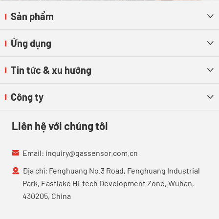
Sản phẩm

Ứng dụng

Tin tức & xu hướng

Công ty

Liên hệ với chúng tôi
Email:
inquiry@gassensor.com.cn

Địa chỉ: Fenghuang No.3 Road, Fenghuang Industrial

Park, Eastlake Hi-tech Development Zone, Wuhan,
430205, China