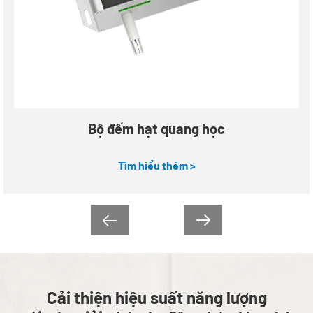
Quang phổ kế Aerosol OPC-6510A
Bộ đếm hạt quang học
Tìm hiểu thêm >


Cải thiện hiệu suất năng lượng