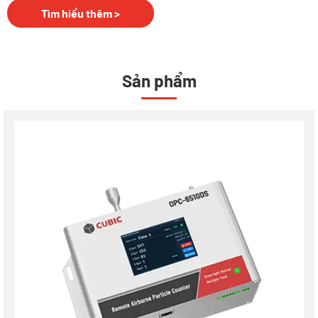
Tìm hiểu thêm >
Sản phẩm
Bộ đếm hạt quang học di động 28.3lpm OPC-6511DS
Bộ đếm hạt trực tuyến 28.3lpm có màn hình OPC-
6510DS
Máy đếm hạt trực tuyến 28.3lpm không có màn hình
OPC-6510
Bộ đếm hạt trực tuyến 2.83lpm có màn hình OPC-
6303DS
Máy đếm hạt trực tuyến 2.83lpm không có màn hình
OPC-6303M
Máy đếm hạt chống nổ OPC-6303FB