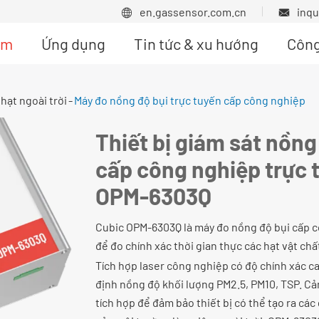
en.gassensor.com.cn
inq


ẩm
Ứng dụng
Tin tức & xu hướng
Công
 hạt ngoài trời
Máy đo nồng độ bụi trực tuyến cấp công nghiệp
Thiết bị giám sát nồng
cấp công nghiệp trực 
OPM-6303Q
Cubic OPM-6303Q là máy đo nồng độ bụi cấp 
để đo chính xác thời gian thực các hạt vật chấ
Tích hợp laser công nghiệp có độ chính xác c
định nồng độ khối lượng PM2.5, PM10, TSP. Cảm
tích hợp để đảm bảo thiết bị có thể tạo ra cá