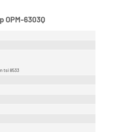
iệp OPM-6303Q
n tsi 8533