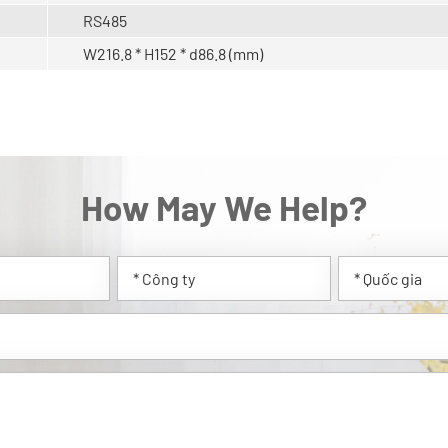
RS485
W216.8 * H152 * d86.8 (mm)
How May We Help?