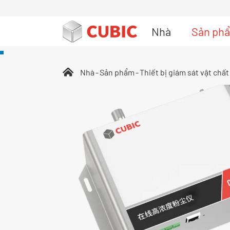
Nhà
Sản ph
Thiết bị giám sát vật chất hạt ngoài trời
Thiết bị phát hiện báo động an toàn khí ga
Nhà
Sản phẩm
Thiết bị giám sát vật chất