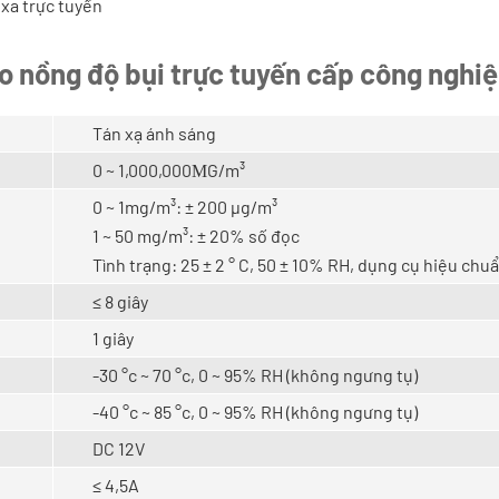
xa trực tuyến
o nồng độ bụi trực tuyến cấp công ngh
Tán xạ ánh sáng
0 ~ 1,000,000
Μ
G/m³
0 ~ 1mg/m³: ± 200 μg/m³
1 ~ 50 mg/m³: ± 20% số đọc
Tình trạng: 25 ± 2 ° C, 50 ± 10% RH, dụng cụ hiệu chuẩ
≤ 8 giây
1 giây
-30 °c ~ 70 °c, 0 ~ 95% RH (không ngưng tụ)
-40 °c ~ 85 °c, 0 ~ 95% RH (không ngưng tụ)
DC 12V
≤ 4,5A