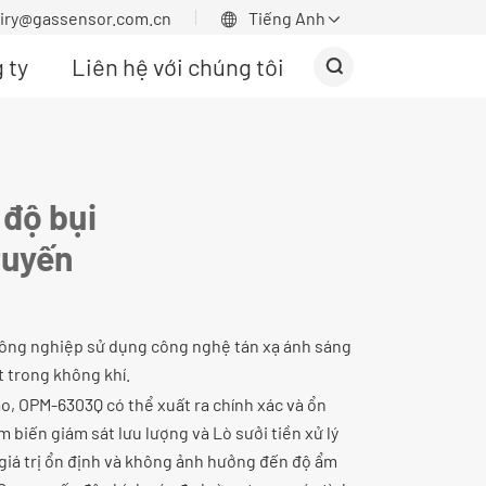
uiry@gassensor.com.cn
Tiếng Anh


 ty
Liên hệ với chúng tôi

 độ bụi
tuyến
công nghiệp sử dụng công nghệ tán xạ ánh sáng
t trong không khí.
ao, OPM-6303Q có thể xuất ra chính xác và ổn
 biến giám sát lưu lượng và Lò sưởi tiền xử lý
c giá trị ổn định và không ảnh hưởng đến độ ẩm