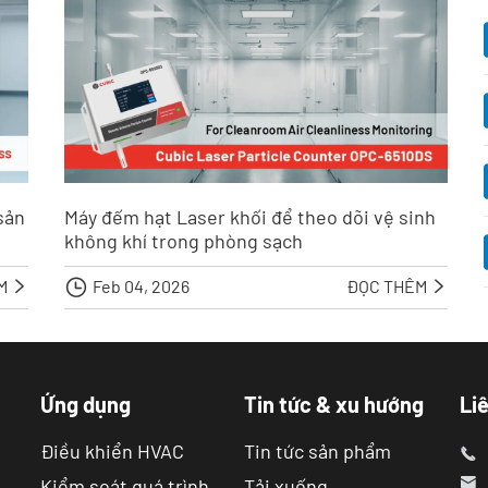
sản
Máy đếm hạt Laser khối để theo dõi vệ sinh
không khí trong phòng sạch
ÊM

Feb 04, 2026
ĐỌC THÊM


Ứng dụng
Tin tức & xu hướng
Liê
Điều khiển HVAC
Tin tức sản phẩm

Kiểm soát quá trình
Tải xuống
