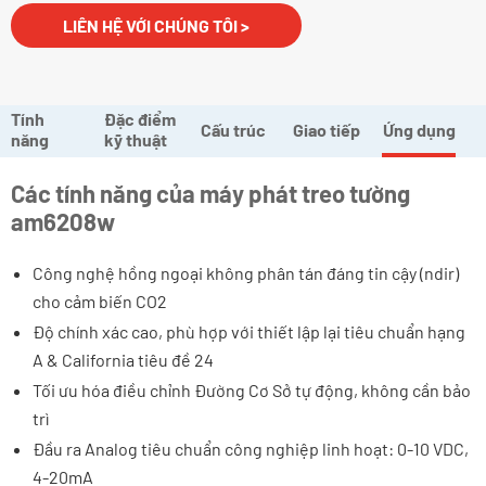
LIÊN HỆ VỚI CHÚNG TÔI >
Tính
Đặc điểm
Cấu trúc
Giao tiếp
Ứng dụng
năng
kỹ thuật
Các tính năng của máy phát treo tường
am6208w
Công nghệ hồng ngoại không phân tán đáng tin cậy (ndir)
cho cảm biến CO2
Độ chính xác cao, phù hợp với thiết lập lại tiêu chuẩn hạng
A & California tiêu đề 24
Tối ưu hóa điều chỉnh Đường Cơ Sở tự động, không cần bảo
trì
Đầu ra Analog tiêu chuẩn công nghiệp linh hoạt: 0-10 VDC,
4-20mA