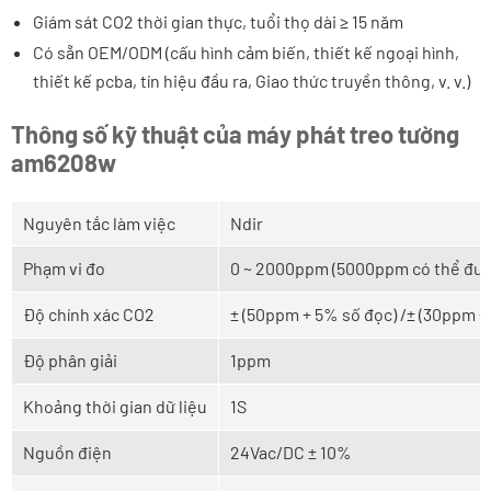
Giám sát CO2 thời gian thực, tuổi thọ dài ≥ 15 năm
Có sẵn OEM/ODM (cấu hình cảm biến, thiết kế ngoại hình,
thiết kế pcba, tín hiệu đầu ra, Giao thức truyền thông, v. v.)
Thông số kỹ thuật của máy phát treo tường
am6208w
Nguyên tắc làm việc
Ndir
Phạm vi đo
0 ~ 2000ppm (5000ppm có thể đượ
Độ chính xác CO2
± (50ppm + 5% số đọc) /± (30ppm + 
Độ phân giải
1ppm
Khoảng thời gian dữ liệu
1S
Nguồn điện
24Vac/DC ± 10%