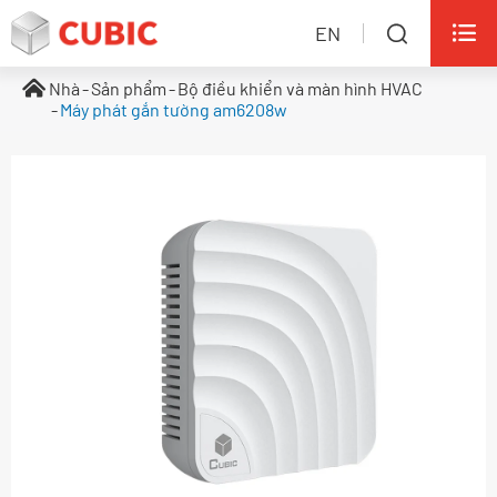

EN

Nhà
Sản phẩm
Bộ điều khiển và màn hình HVAC
Máy phát gắn tường am6208w