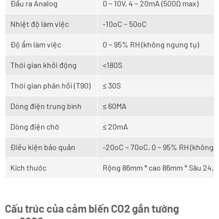
Đầu ra Analog
0 ~ 10V, 4 ~ 20mA (500Ω max)
Nhiệt độ làm việc
-10oC ~ 50oC
Độ ẩm làm việc
0 ~ 95% RH (không ngưng tụ)
Thời gian khởi động
<180S
Thời gian phản hồi (T90)
≤ 30S
Dòng điện trung bình
≤ 60MA
Dòng điện chờ
≤ 20mA
Điều kiện bảo quản
-20oC ~ 70oC, 0 ~ 95% RH (không 
Kích thước
Rộng 86mm * cao 86mm * Sâu 24,
Cấu trúc của cảm biến CO2 gắn tường