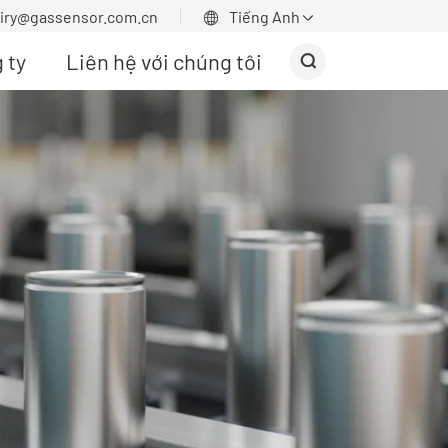
uiry@gassensor.com.cn
Tiếng Anh


 ty
Liên hệ với chúng tôi
