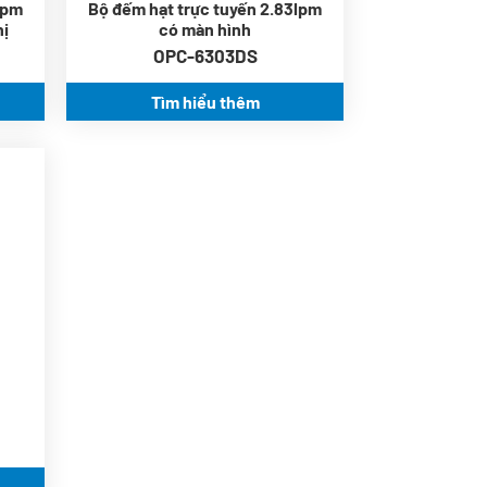
lpm
Bộ đếm hạt trực tuyến 2.83lpm
modbus rtu & mqtt.
hị
có màn hình
Hiệu chỉnh hệ số hiệu
OPC-6303DS
chuẩn có sẵn.
Hiển thị thời gian thực cấp
Tìm hiểu thêm
độ ISO 14644-1.
ộ
g