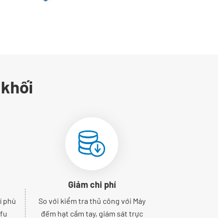
 khối
Giảm chi phí
í phù
So với kiểm tra thủ công với Máy
ffu
đếm hạt cầm tay, giám sát trực