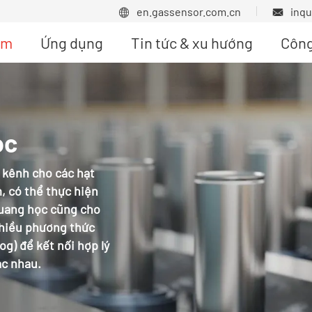
en.gassensor.com.cn
inq


ẩm
Ứng dụng
Tin tức & xu hướng
Công
ọc
 kênh cho các hạt
, có thể thực hiện
quang học cũng cho
nhiều phương thức
og) để kết nối hợp lý
ác nhau.