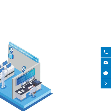


