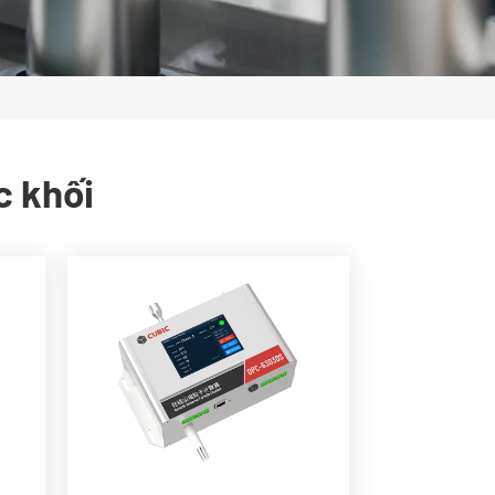
c khối
Laser cấp công nghiệp với
độ tin cậy cao.
ẩm
Hệ thống lấy mẫu Lưu
ất
lượng không đổi để đảm
bảo lấy mẫu ổn định.
 độ
Đầu ra 0.3μm, 0.5μm,
1.0μm, 2.5μm, 5.0μm và
qtt
10μm.
Giao thức truyền thông