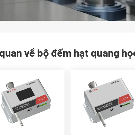
quan về bộ đếm hạt quang họ
Tuân thủ ISO 21501-4
Giám sát hạt 0.3 ~ 10μm
Màn hình cảm ứng, có hiệu
Theo dõi nhiệt độ và độ 
chỉnh hệ số hiệu chuẩn
Laser tuyến tính công su
Đầu ra theo pcs/28.3lpm
cao tích hợp
hoặc pcs/m³
Hệ thống điều khiển tốc
Báo động âm thanh và ánh
dòng chảy tích hợp
sáng
Giao thức modbus rtu, m
Modbus rtu, giao tiếp mqtt