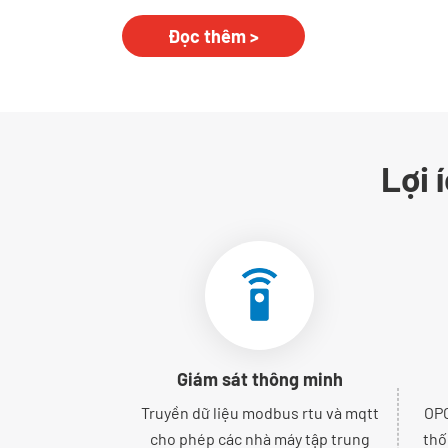
Đọc thêm >
Lợi 
Giám sát thông minh
Truyền dữ liệu modbus rtu và mqtt
OPC
cho phép các nhà máy tập trung
thố