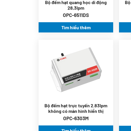
Bộ đếm hạt quang học di động
Bộ
28,3lpm
OPC-6511DS
Tìm hiểu thêm
Đầu ra 6 kênh: 0.3μm,
0.5μm, 1.0μm, 2.5μm,
5.0μm, 10μm
Laser tuyến tính cấp công
nghiệp
Modbus, mqtt, 4-20mA để
liên lạc
Hệ thống điều khiển lưu
lượng tích hợp
Bộ đếm hạt trực tuyến 2.83lpm
không có màn hình hiển thị
OPC-6303M
Tìm hiểu thêm