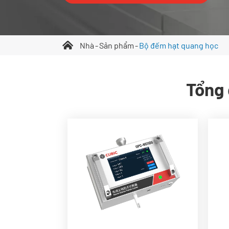
Nhà
Sản phẩm
Bộ đếm hạt quang học
Tổng 
Đầu ra 0.3, 0.5, 1.0, 5.0 &
10μm
Tuân thủ ISO 21501-4
Pin có thể sạc lại.
Báo động âm thanh và ánh
sáng.
Hiệu chỉnh hệ số hiệu
chuẩn có sẵn.