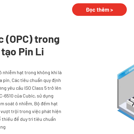
Đọc thêm >
c (OPC) trong
tạo Pin Li
ô nhiễm hạt trong không khí là
ủa pin. Các tiêu chuẩn quy định
ng yêu cầu ISO Class 5 trở lên
C-6510 của Cubic, sử dụng
iểm soát ô nhiễm. Bộ đếm hạt
vượt trội trong việc phát hiện
thiếu để duy trì tiêu chuẩn
ọng