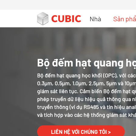
Nhà
Sản ph
Thiết bị giám sát vật chất hạt ngoài trời
Thiết bị phát hiện báo động an toàn khí ga
Bộ đếm hạt quang h
Bộ đếm hạt quang học khối (OPC), với các
0.3μm, 0.5μm, 1.0μm, 2.5μm, 5μm và 10μm
giám sát liên tục. Cảm biến Bộ đếm hạt 
phép truyền dữ liệu hiệu quả thông qua 
truyền thông (ví dụ RS485 và tín hiệu anal
và tích hợp vào các hệ thống giám sát kh
LIÊN HỆ VỚI CHÚNG TÔI >