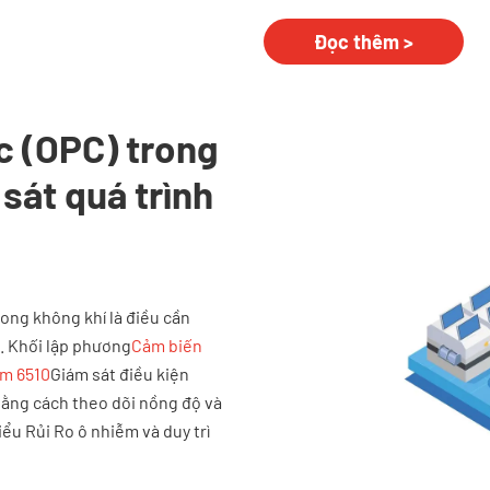
Đọc thêm >
c (OPC) trong
sát quá trình
ong không khí là điều cần
m. Khối lập phương
Cảm biến
pm 6510
Giám sát điều kiện
Bằng cách theo dõi nồng độ và
iểu Rủi Ro ô nhiễm và duy trì