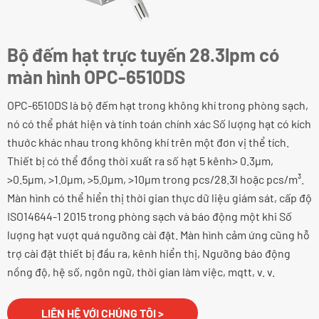
Bộ đếm hạt trực tuyến 28.3lpm có
màn hình OPC-6510DS
OPC-6510DS là bộ đếm hạt trong không khí trong phòng sạch,
nó có thể phát hiện và tính toán chính xác Số lượng hạt có kích
thước khác nhau trong không khí trên một đơn vị thể tích.
Thiết bị có thể đồng thời xuất ra số hạt 5 kênh> 0.3μm,
>0.5μm, >1.0μm, >5.0μm, >10μm trong pcs/28.3l hoặc pcs/m³.
Màn hình có thể hiển thị thời gian thực dữ liệu giám sát, cấp độ
ISO14644-1 2015 trong phòng sạch và báo động một khi Số
lượng hạt vượt quá ngưỡng cài đặt. Màn hình cảm ứng cũng hỗ
trợ cài đặt thiết bị đầu ra, kênh hiển thị, Ngưỡng báo động
nồng độ, hệ số, ngôn ngữ, thời gian làm việc, mqtt, v. v.
LIÊN HỆ VỚI CHÚNG TÔI >