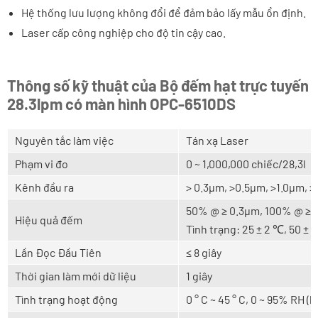
Hệ thống lưu lượng không đổi để đảm bảo lấy mẫu ổn định.
Laser cấp công nghiệp cho độ tin cậy cao.
Thông số kỹ thuật của Bộ đếm hạt trực tuyến
28.3lpm có màn hình OPC-6510DS
Nguyên tắc làm việc
Tán xạ Laser
Phạm vi đo
0 ~ 1,000,000 chiếc/28,3l
Kênh đầu ra
> 0.3μm, >0.5μm, >1.0μm, 
50% @ ≥ 0.3μm, 100% @ ≥ 
Hiệu quả đếm
Tình trạng: 25 ± 2 ℃, 50 ±
Lần Đọc Đầu Tiên
≤ 8 giây
Thời gian làm mới dữ liệu
1 giây
Tình trạng hoạt động
0 ° C ~ 45 ° C, 0 ~ 95% RH 