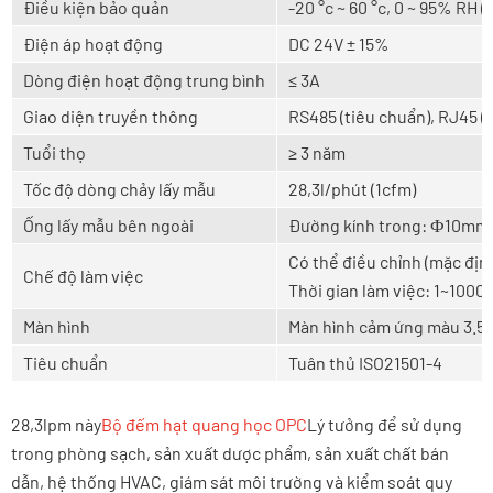
Điều kiện bảo quản
-20 °c ~ 60 °c, 0 ~ 95% RH 
Điện áp hoạt động
DC 24V ± 15%
Dòng điện hoạt động trung bình
≤ 3A
Giao diện truyền thông
RS485 (tiêu chuẩn), RJ45 (
Tuổi thọ
≥ 3 năm
Tốc độ dòng chảy lấy mẫu
28,3l/phút (1cfm)
Ống lấy mẫu bên ngoài
Đường kính trong: Ф10mm 
Có thể điều chỉnh (mặc địn
Chế độ làm việc
Thời gian làm việc: 1
~
10000
Màn hình
Màn hình cảm ứng màu 3.5 
Tiêu chuẩn
Tuân thủ ISO21501-4
28,3lpm này
Bộ đếm hạt quang học OPC
Lý tưởng để sử dụng
trong phòng sạch, sản xuất dược phẩm, sản xuất chất bán
dẫn, hệ thống HVAC, giám sát môi trường và kiểm soát quy