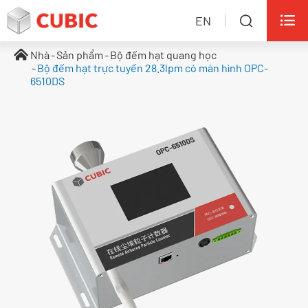

EN

Nhà
Sản phẩm
Bộ đếm hạt quang học
Bộ đếm hạt trực tuyến 28.3lpm có màn hình OPC-
6510DS