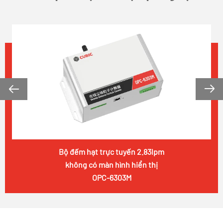


Bộ đếm hạt trực tuyến 2.83lpm
không có màn hình hiển thị
OPC-6303M