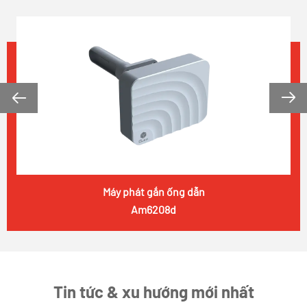


Máy phát gắn ống dẫn
Am6208d
Tin tức & xu hướng mới nhất