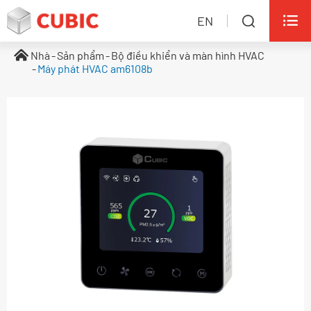

EN

Nhà
Sản phẩm
Bộ điều khiển và màn hình HVAC
Máy phát HVAC am6108b