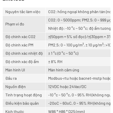
Nguyên tắc làm việc
CO2: hồng ngoại không phân tán (ndir
CO2: 0 ~ 5000ppm; PM2.5: 0 ~ 999 μg
Phạm vi đo
Nhiệt độ: -10 °c ~ 50 °c; độ ẩm tương
Độ chính xác CO2
±(50ppm + 5% số đọc) /±(30ppm + 3% s
Độ chính xác PM
PM2.5: 0 ~ 100 μg/m³, ± 10 μg/m³; >100
Độ chính xác nhiệt độ
± 1 °c (0 °c ~ 50 °c)
Độ chính xác độ ẩm
± 8% RH
Màn hình UI
Màn hình cảm ứng
Đầu ra
Modbus-rtu hoặc bacnet-mstp hoặc 
Nguồn điện
12VDC hoặc 24Vac/DC
Tình trạng hoạt động
-10 °c ~ 50 °c, 0 ~ 95% RH (không ngưn
Điều kiện bảo quản
-20oC ~ 60oC, 0 ~ 95% RH (không ngư
Kích thước
W86 * H86 * D25 (mm)