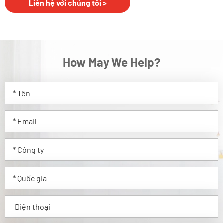
Liên hệ với chúng tôi >
How May We Help?