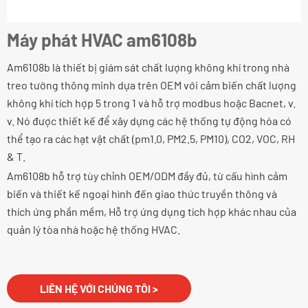
Máy phát HVAC am6108b
Am6108b là thiết bị giám sát chất lượng không khí trong nhà
treo tường thông minh dựa trên OEM với cảm biến chất lượng
không khí tích hợp 5 trong 1 và hỗ trợ modbus hoặc Bacnet, v.
v. Nó được thiết kế để xây dựng các hệ thống tự động hóa có
thể tạo ra các hạt vật chất (pm1.0, PM2.5, PM10), CO2, VOC, RH
& T.
Am6108b hỗ trợ tùy chỉnh OEM/ODM đầy đủ, từ cấu hình cảm
biến và thiết kế ngoại hình đến giao thức truyền thông và
thích ứng phần mềm, Hỗ trợ ứng dụng tích hợp khác nhau của
quản lý tòa nhà hoặc hệ thống HVAC.
LIÊN HỆ VỚI CHÚNG TÔI >