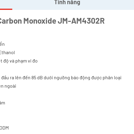
Tính năng
g Carbon Monoxide JM-AM4302R
iển
 Ethanol
ệt độ và phạm vi đo
 đầu ra lên đến 85 dB dưới ngưỡng báo động được phân loại
ên ngoài
năm
M/ODM