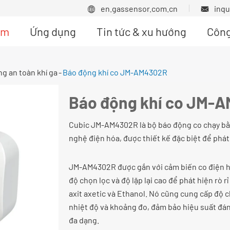
en.gassensor.com.cn
inq


ẩm
Ứng dụng
Tin tức & xu hướng
Công
ng an toàn khí ga
Báo động khí co JM-AM4302R
Báo động khí co JM-
Cubic JM-AM4302R là bộ báo động co chạy bằn
nghệ điện hóa, được thiết kế đặc biệt để phát
JM-AM4302R được gắn với cảm biến co điện hóa
độ chọn lọc và độ lặp lại cao để phát hiện rò r
axit axetic và Ethanol. Nó cũng cung cấp độ c
nhiệt độ và khoảng đo, đảm bảo hiệu suất đán
đa dạng.