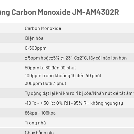
 động Carbon Monoxide JM-AM4302R
Carbon Monoxide
Điện hóa
0-500ppm
± 5ppm hoặc
±
5% @ 23 ° C
±
2
°
C, lấy cái nào lớn hơn
50ppm từ 60 đến 90 phút
100ppm trong khoảng 10 đến 40 phút
300ppm Dưới 3 phút
Tự động đặt lại khi khí rò rỉ bị xóa/Nhấn nút để tắt âm
-10 °c ~ + 50 °c; 0% RH - 95% RH không ngưng tụ
86kpa ~ 106kpa
Trong nhà
Chạy bằng pin