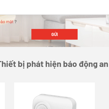
bảo mật
?
hiết bị phát hiện báo động an