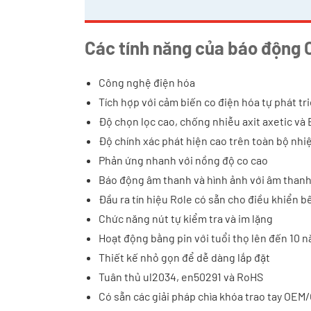
Các tính năng của báo độn
Công nghệ điện hóa
Tích hợp với cảm biến co điện hóa tự phát tr
Độ chọn lọc cao, chống nhiễu axit axetic và
Độ chính xác phát hiện cao trên toàn bộ nhi
Phản ứng nhanh với nồng độ co cao
Báo động âm thanh và hình ảnh với âm thanh
Đầu ra tín hiệu Rơle có sẵn cho điều khiển b
Chức năng nút tự kiểm tra và im lặng
Hoạt động bằng pin với tuổi thọ lên đến 10 
Thiết kế nhỏ gọn để dễ dàng lắp đặt
Tuân thủ ul2034, en50291 và RoHS
Có sẵn các giải pháp chìa khóa trao tay OE