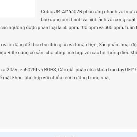
Cubic JM-AM4302R phản ứng nhanh với mức c
báo động âm thanh và hình ảnh với công suất 
 các ngưỡng được phân loại là 50 ppm, 100 ppm và 300 ppm, tuân t
 và im lặng để thao tác đơn giản và thuận tiện. Sản phẩm hoạt độn
 hiệu Rơle cũng có sẵn, cho phép tích hợp với các hệ thống điều 
l2034, en50291 và ROHS. Các giải pháp chìa khóa trao tay OEM/OD
ề mặt khác, phù hợp với nhiều môi trường trong nhà.