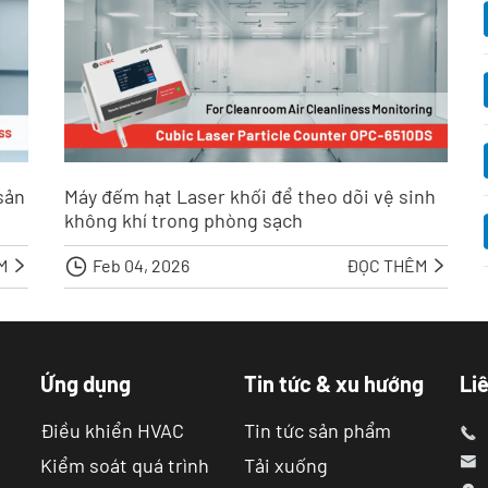
sản
Máy đếm hạt Laser khối để theo dõi vệ sinh
không khí trong phòng sạch
ÊM

Feb 04, 2026
ĐỌC THÊM


Ứng dụng
Tin tức & xu hướng
Liê
Điều khiển HVAC
Tin tức sản phẩm

Kiểm soát quá trình
Tải xuống
