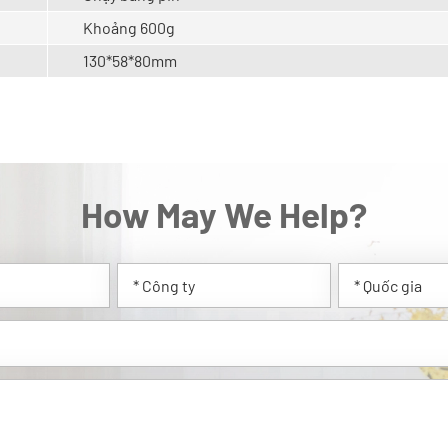
Khoảng 600g
130*58*80mm
How May We Help?