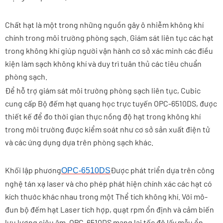
Chất hạt là một trong những nguồn gây ô nhiễm không khí
chính trong môi trường phòng sạch. Giám sát liên tục các hạt
trong không khí giúp người vận hành cơ sở xác minh các điều
kiện làm sạch không khí và duy trì tuân thủ các tiêu chuẩn
phòng sạch.
Để hỗ trợ giám sát môi trường phòng sạch liên tục, Cubic
cung cấp Bộ đếm hạt quang học trực tuyến OPC-6510DS, được
thiết kế để đo thời gian thực nồng độ hạt trong không khí
trong môi trường được kiểm soát như cơ sở sản xuất điện tử
và các ứng dụng dựa trên phòng sạch khác.
Khối lập phương
Được phát triển dựa trên công
OPC-6510DS
nghệ tán xạ laser và cho phép phát hiện chính xác các hạt có
kích thước khác nhau trong một Thể tích không khí. Với mô-
đun bộ đếm hạt Laser tích hợp, quạt rpm ổn định và cảm biến
lưu lượng siêu âm, OPC-6510DS mang lại tốc độ lấy mẫu ổn