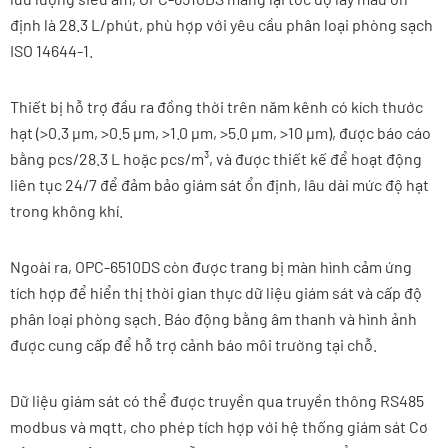
định là 28.3 L/phút, phù hợp với yêu cầu phân loại phòng sạch
ISO 14644-1.
Thiết bị hỗ trợ đầu ra đồng thời trên năm kênh có kích thước
hạt (>0.3 μm, >0.5 μm, >1.0 μm, >5.0 μm, >10 μm), được báo cáo
bằng pcs/28.3 L hoặc pcs/m³, và được thiết kế để hoạt động
liên tục 24/7 để đảm bảo giám sát ổn định, lâu dài mức độ hạt
trong không khí.
Ngoài ra, OPC-6510DS còn được trang bị màn hình cảm ứng
tích hợp để hiển thị thời gian thực dữ liệu giám sát và cấp độ
phân loại phòng sạch. Báo động bằng âm thanh và hình ảnh
được cung cấp để hỗ trợ cảnh báo môi trường tại chỗ.
Dữ liệu giám sát có thể được truyền qua truyền thông RS485
modbus và mqtt, cho phép tích hợp với hệ thống giám sát Cơ