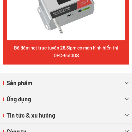
Bộ đếm hạt trực tuyến 28.3lpm có màn hình hiển thị
OPC-6510DS
Sản phẩm

Ứng dụng

Tin tức & xu hướng

Công ty
